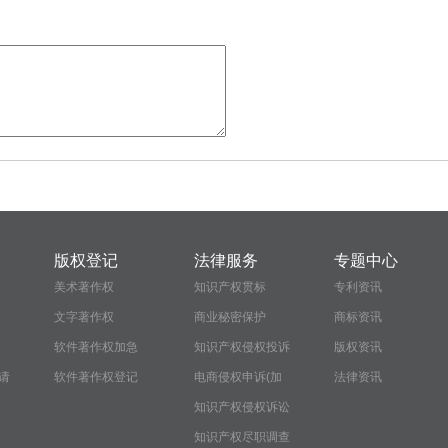
版权登记
法律服务
专题中心
美术著作权
知识产权贯标
专利资讯
文字著作权
商业秘密保护
商标资讯
软件著作权加急
知识产权侵权投诉
版权资讯
请
软件著作权登记
电商侵权申诉(加
法律资讯
急）
知识产权侵权诉讼
知识产权尽职调查