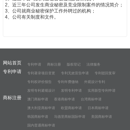
2、近三年公司发生商业秘密及竞业限制案件的情况简介；
3、公司就商业秘密保护工作外聘过的机构；
4、公司有关制度和文件。
网站首页
专利申请
商标注册
版权登记
法律服务
专利申请
专利著录项目变更
专利无效宣告申请
专利驳回复审
专利权评价报告
专利年费缴纳
外观设计专利
发明专利避规设计
发明专利申请
实用新型专利申请
商标注册
澳门商标申请
香港商标申请
台湾商标申请
澳大利亚商标申请
欧盟商标申请
日本商标申请
韩国商标申请
马德里商标国际申请
美国商标申请
国内普通商标申请