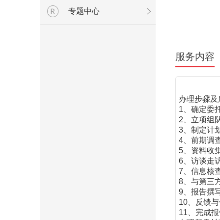
专题中心
服务内容
办理步骤及
1、确定委
2、立项组
3、制定计
4、前期调
5、资料收
6、访谈走
7、信息核
8、与第三
9、报告撰
10、反馈
11、完成