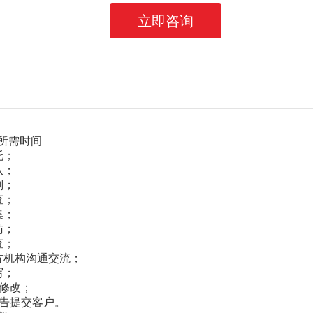
立即咨询
所需时间
托；
队；
划；
查；
集；
访；
查；
方机构沟通交流；
写；
与修改；
报告提交客户。