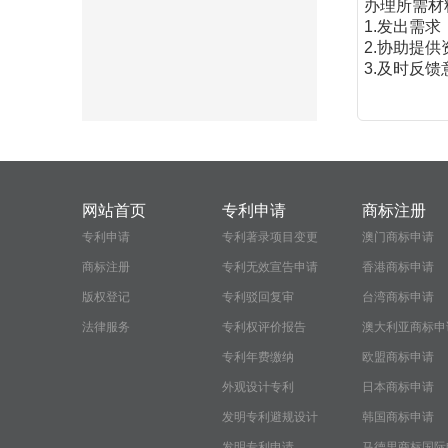
办理所需材
1.发出需
2.协助提
3.及时反
网站首页
专利申请
商标注册
专利申请
专利著录项目变更
澳门商标申请
商标注册
专利无效宣告申请
香港商标申请
版权登记
专利驳回复审
台湾商标申请
法律服务
专利权评价报告
澳大利亚商标申
专利年费缴纳
欧盟商标申请
外观设计专利
日本商标申请
发明专利避规设计
韩国商标申请
发明专利申请
马德里商标国际