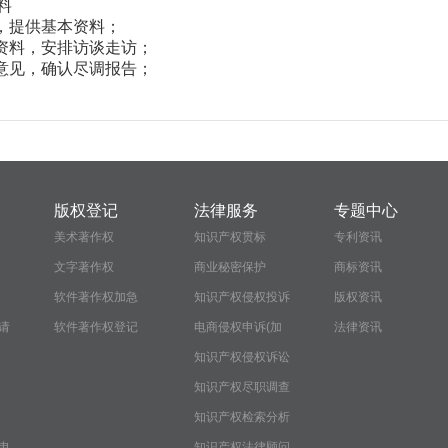
料
求，提供基本资料；
供资料，安排访谈走访；
馈意见，确认尽调报告；
版权登记
法律服务
专题中心
美术著作权
知识产权贯标
专利资讯
文字著作权
商业秘密保护
商标资讯
软件著作权加急
知识产权侵权投诉
版权资讯
请
软件著作权登记
电商侵权申诉(加
法律资讯
急）
知识产权侵权诉讼
知识产权尽职调查
报告
知识产权检索分析
申
报告
知识产权法律顾问