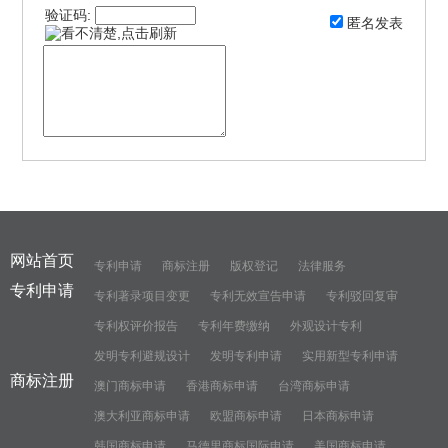
验证码:
匿名发表
网站首页
专利申请
商标注册
版权登记
法律服务
专利申请
专利著录项目变更
专利无效宣告申请
专利驳回复审
专利权评价报告
专利年费缴纳
外观设计专利
发明专利避规设计
发明专利申请
实用新型专利申请
商标注册
澳门商标申请
香港商标申请
台湾商标申请
澳大利亚商标申请
欧盟商标申请
日本商标申请
韩国商标申请
马德里商标国际申请
美国商标申请