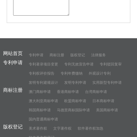
网站首页
专利申请
商标注册
版权登记
法律服务
专利申请
专利著录项目变更
专利无效宣告申请
专利驳回复审
专利权评价报告
专利年费缴纳
外观设计专利
发明专利避规设计
发明专利申请
实用新型专利申请
商标注册
澳门商标申请
香港商标申请
台湾商标申请
澳大利亚商标申请
欧盟商标申请
日本商标申请
韩国商标申请
马德里商标国际申请
美国商标申请
国内普通商标申请
版权登记
美术著作权
文字著作权
软件著作权加急