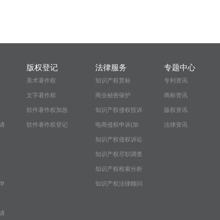
版权登记
法律服务
专题中心
美术著作权
知识产权贯标
专利资讯
文字著作权
商业秘密保护
商标资讯
软件著作权加急
知识产权侵权投诉
版权资讯
请
软件著作权登记
电商侵权申诉(加
法律资讯
急）
知识产权侵权诉讼
知识产权尽职调查
报告
知识产权检索分析
申
报告
知识产权法律顾问
服务
请