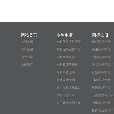
网站首页
专利申请
商标注册
专利申请
专利著录项目变更
澳门商标申请
商标注册
专利无效宣告申请
香港商标申请
版权登记
专利驳回复审
台湾商标申请
法律服务
专利权评价报告
澳大利亚商标申
专利年费缴纳
欧盟商标申请
外观设计专利
日本商标申请
发明专利避规设计
韩国商标申请
发明专利申请
马德里商标国际
实用新型专利申请
请
美国商标申请
国内普通商标申